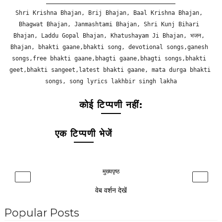
_____________________________
Shri Krishna Bhajan, Brij Bhajan, Baal Krishna Bhajan, 
Bhagwat Bhajan, Janmashtami Bhajan, Shri Kunj Bihari 
Bhajan, Laddu Gopal Bhajan, Khatushayam Ji Bhajan, भजन, 
Bhajan, bhakti gaane,bhakti song, devotional songs,ganesh 
songs,free bhakti gaane,bhagti gaane,bhagti songs,bhakti 
geet,bhakti sangeet,latest bhakti gaane, mata durga bhakti 
songs, song lyrics lakhbir singh lakha
कोई टिप्पणी नहीं:
एक टिप्पणी भेजें
मुख्यपृष्ठ
‹
›
वेब वर्शन देखें
Popular Posts