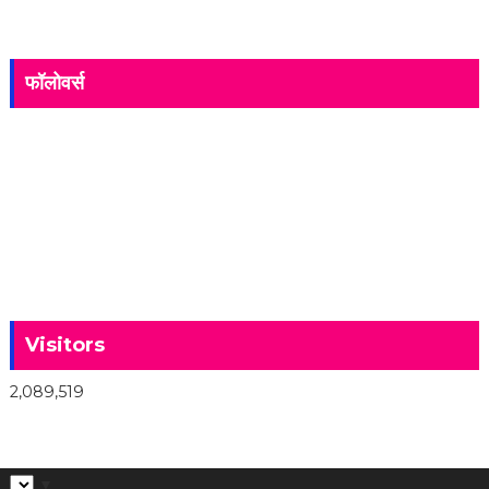
फॉलोवर्स
Visitors
2,089,519
▼